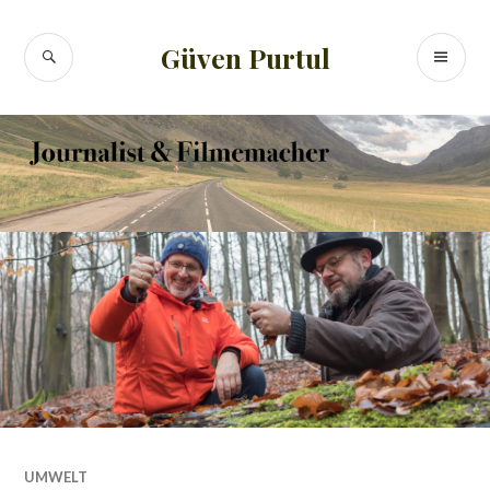
Zum
Inhalt
SUCHE
PR
Güven Purtul
springen
ME
UMWELT