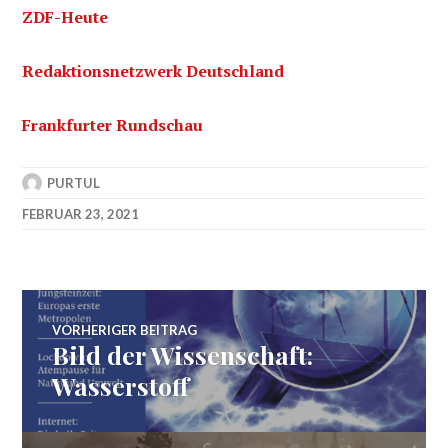
ZDF-Heute
Redaktionsnetzwerk Deutschland
Frankfurter Rundschau
PURTUL
FEBRUAR 23, 2021
Beitragsnavigation
VORHERIGER BEITRAG
Bild der Wissenschaft:
Vorheriger
Beitrag:
Wasserstoff